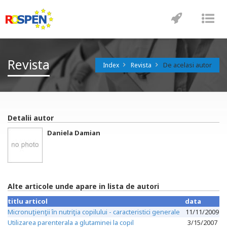
Toggle
Tog
navigatio
nav
Revista
De acelasi autor
Index
Revista
Detalii autor
Daniela Damian
Alte articole unde apare in lista de autori
titlu articol
data
Micronuţienţii în nutriţia copilului - caracteristici generale
11/11/2009
Utilizarea parenterala a glutaminei la copil
3/15/2007