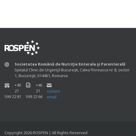
Societatea Română de Nutriţie Enterala şi Parenterală
Spitalul Clinic de Urgenţă Bucureşti, Calea Floreasca nr. 8, sector
1, Bucureşti, 014461, Romania
+40
+40
21
21
contact
599 22 81
599 22 66
email
Copyright 2026 ROSPEN | All Rights Reserved