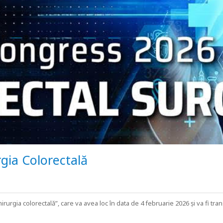
gia Colorectală
irurgia colorectală”, care va avea loc în data de 4 februarie 2026 și va fi tra