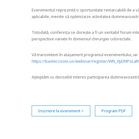
Evenimentul reprezintă o oportunitate remarcabilă de a vă
aplicabile, menite să optimizeze activitatea dumneavoastră
Totodată, conferința se dorește a fi un veritabil forum int
perspective variate în domeniul chirurgiei colorectale.
Vă transmitem în atașament programul evenimentului, iar p
https://baxter.zoom.us/webinar/register/WN_0yDNPoLaR
Așteptăm cu deosebit interes participarea dumneavoastră o
Inscriere la eveniment >
Program PDF