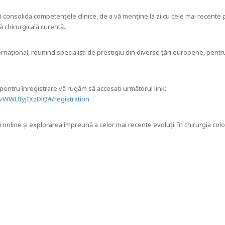
 consolida competențele clinice, de a vă menține la zi cu cele mai recente 
 chirurgicală curentă.
ernațional, reunind specialiști de prestigiu din diverse țări europene, pentru
entru înregistrare vă rugăm să accesați următorul link:
vWWUIyjIXzDlQ#/registration
nline și explorarea împreună a celor mai recente evoluții în chirurgia colo