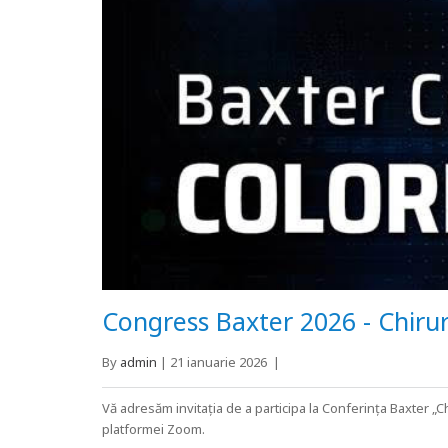
Congress Baxter 2026 - Chirur
By
admin
|
21 ianuarie 2026
|
Vă adresăm invitația de a participa la Conferința Baxter „Ch
platformei Zoom.