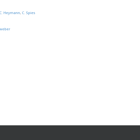
C. Heymann
,
C. Spies
tweber