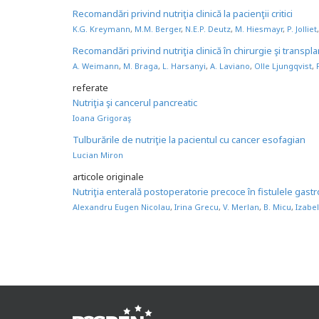
Recomandări privind nutriţia clinică la pacienţii critici
K.G. Kreymann
,
M.M. Berger
,
N.E.P. Deutz
,
M. Hiesmayr
,
P. Jolliet
Recomandări privind nutriţia clinică în chirurgie şi transp
A. Weimann
,
M. Braga
,
L. Harsanyi
,
A. Laviano
,
Olle Ljungqvist
,
referate
Nutriţia şi cancerul pancreatic
Ioana Grigoraş
Tulburările de nutriţie la pacientul cu cancer esofagian
Lucian Miron
articole originale
Nutriţia enterală postoperatorie precoce în fistulele gastr
Alexandru Eugen Nicolau
,
Irina Grecu
,
V. Merlan
,
B. Micu
,
Izabe