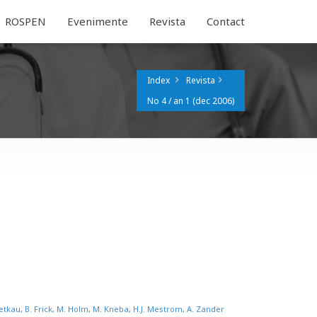
ROSPEN
Evenimente
Revista
Contact
Index
Revista
No 4 / an 1 (dec 2006)
ietkau
,
B. Frick
,
M. Holm
,
M. Kneba
,
H.J. Mestrom
,
A. Zander