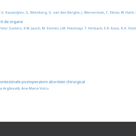
,
G. Kazandjiev
,
G. Nitenberg
,
G. van den Berghe
,
J. Wernerman
,
C. Ebner
,
W. Hartl
,
lant de organe
Peter Soeters
,
K.W. Jauch
,
M. Kemen
,
J.M. Hiesmayr
,
T. Horbach
,
E.R. Kuse
,
K.H. Ves
ointestinale postoperatorii abordate chirurgical
la Argăseală
,
Ana-Maria Vulcu