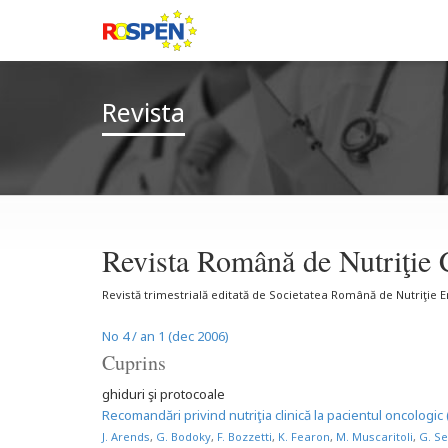
Revista
Revista Română de Nutriţie 
Revistă trimestrială editată de Societatea Română de Nutriţie 
No 4 / an 1 (dec 2006)
Cuprins
ghiduri şi protocoale
Recomandări privind nutriţia clinică la pacientul oncologic 
J. Arends
,
G. Bodoky
,
F. Bozzetti
,
K. Fearon
,
M. Muscaritoli
,
G. Se