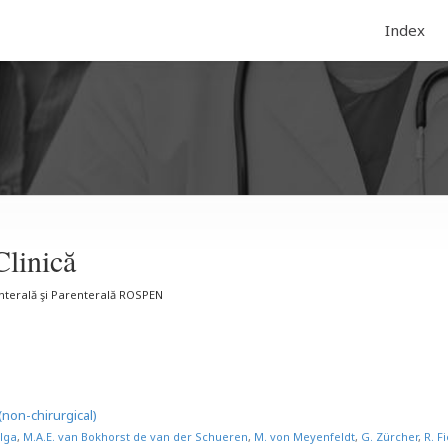
Index
Clinică
Enterală şi Parenterală ROSPEN
(non-chirurgical)
lga
,
M.A.E. van Bokhorst de van der Schueren
,
M. von Meyenfeldt
,
G. Zürcher
,
R. F