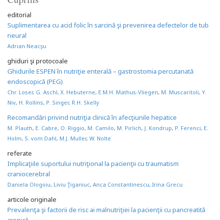
editorial
Suplimentarea cu acid folic în sarcină şi prevenirea defectelor de tub
neural
Adrian Neacşu
ghiduri şi protocoale
Ghidurile ESPEN în nutriţie enterală – gastrostomia percutanată
endoscopică (PEG)
Chr. Loser
,
G. Aschl
,
X. Hebuterne
,
E.M.H. Mathus-Vliegen
,
M. Muscaritoli
,
Y.
Niv
,
H. Rollins
,
P. Singer
,
R.H. Skelly
Recomandări privind nutriţia clinică în afecţiunile hepatice
M. Plauth
,
E. Cabre
,
O. Riggio
,
M. Camilo
,
M. Pirlich
,
J. Kondrup
,
P. Ferenci
,
E.
Holm
,
S. vom Dahl
,
M.J. Muller
,
W. Nolte
referate
Implicaţiile suportului nutriţional la pacienţii cu traumatism
craniocerebral
Daniela Ologoiu
,
Liviu Ţiganiuc
,
Anca Constantinescu
,
Irina Grecu
articole originale
Prevalenţa şi factorii de risc ai malnutriţiei la pacienţii cu pancreatită