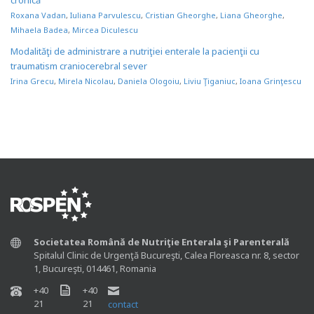
cronică
Roxana Vadan
,
Iuliana Parvulescu
,
Cristian Gheorghe
,
Liana Gheorghe
,
Mihaela Badea
,
Mircea Diculescu
Modalităţi de administrare a nutriţiei enterale la pacienţii cu
traumatism craniocerebral sever
Irina Grecu
,
Mirela Nicolau
,
Daniela Ologoiu
,
Liviu Ţiganiuc
,
Ioana Grinţescu
Societatea Română de Nutriţie Enterala şi Parenterală
Spitalul Clinic de Urgenţă Bucureşti, Calea Floreasca nr. 8, sector
1, Bucureşti, 014461, Romania
+40
+40
21
21
contact