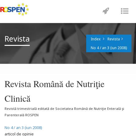
Toggle
Tog
navigatio
nav
Revista
Index
Revista
No 4 / an 3 (iun 2008)
Revista Română de Nutriţie
Clinică
Revistă trimestrială editată de Societatea Română de Nutriţie Enterală şi
Parenterală ROSPEN
No 4 / an 3 (iun 2008)
articol de opinie