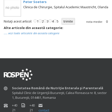
Peter Soeters
Clinica de Chirurgie, Spitalul Academic Maastricht, Olanda
Notaţi acest articol:
1
2
3
4
5
0
nota medie:
Alte articole din această categorie:
.....
vezi toate articolele din aceasta categorie
Societatea Română de Nutriţie Enterala şi Parenterală
Spitalul Clinic de Urgenţă Bucureşti, Calea Floreasca nr. 8, sector
1, Bucureşti, 014461, Romania
+40
+40
21
21
contact