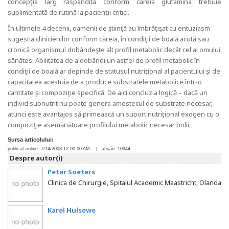
concepţia larg răspândită conform căreia glutamina trebuie
suplimentată de rutină la pacienţii critici.
În ultimele 4 decenii, oamenii de ştiinţă au îmbrăţişat cu entuziasm
sugestia clinicienilor conform căreia, în condiţii de boală acută sau
cronică organismul dobândeşte alt profil metabolic decât cel al omului
sănătos. Abilitatea de a dobândi un astfel de profil metabolic în
condiţii de boală ar depinde de statusul nutriţional al pacientului şi de
capacitatea acestuia de a produce substratele metabolice într-o
cantitate şi compoziţie specifică. De aici concluzia logică – dacă un
individ subnutrit nu poate genera amestecul de substrate necesar,
atunci este avantajos să primească un suport nutriţional exogen cu o
compoziţie asemănătoare profilului metabolic necesar bolii.
Sursa articolului:
publicat online:
7/14/2008 12:00:00 AM
| afişări:
10944
Despre autor(i)
Peter Soeters
Clinica de Chirurgie, Spitalul Academic Maastricht, Olanda
Karel Hulsewe