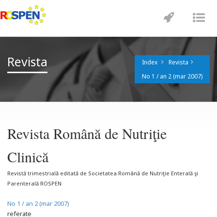
Toggle
Tog
navigatio
nav
Revista
Index
Revista
No 1 / an 2 (mar 2007)
Revista Română de Nutriţie
Clinică
Revistă trimestrială editată de Societatea Română de Nutriţie Enterală şi
Parenterală ROSPEN
No 1 / an 2 (mar 2007)
referate