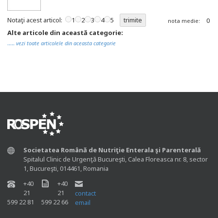
Notaţi acest articol:
1
2
3
4
5
0
nota medie:
Alte articole din această categorie:
.....
vezi toate articolele din aceasta categorie
Societatea Română de Nutriţie Enterala şi Parenterală
Spitalul Clinic de Urgenţă Bucureşti, Calea Floreasca nr. 8, sector
1, Bucureşti, 014461, Romania
+40
+40
21
21
contact
599 22 81
599 22 66
email