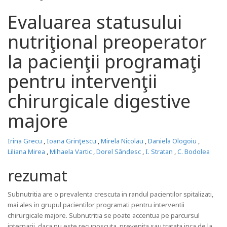
Evaluarea statusului
nutriţional preoperator
la pacienţii programaţi
pentru intervenţii
chirurgicale digestive
majore
Irina Grecu
,
Ioana Grinţescu
,
Mirela Nicolau
,
Daniela Ologoiu
,
Liliana Mirea
,
Mihaela Vartic
,
Dorel Săndesc
,
I. Stratan
,
C. Bodolea
rezumat
Subnutritia are o prevalenta crescuta in randul pacientilor spitalizati,
mai ales in grupul pacientilor programati pentru interventii
chirurgicale majore. Subnutritia se poate accentua pe parcursul
internarii, daca nu este recunoscuta, prevenita sau tratata inca de la