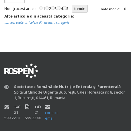
Notaţi acest articol:
1
2
3
4
5
0
nota medie:
Alte articole din această categorie:
.....
vezi toate articolele din aceasta categorie
Societatea Română de Nutriţie Enterala şi Parenterală
Spitalul Clinic de Urgenţă Bucureşti, Calea Floreasca nr. 8, sector
1, Bucureşti, 014461, Romania
+40
+40
21
21
contact
599 22 81
599 22 66
email