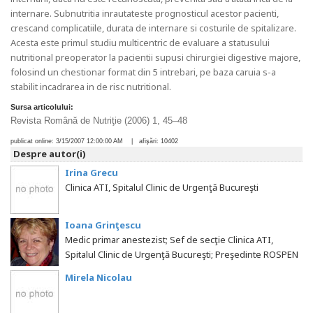
internare. Subnutritia inrautateste prognosticul acestor pacienti,
crescand complicatiile, durata de internare si costurile de spitalizare.
Acesta este primul studiu multicentric de evaluare a statusului
nutritional preoperator la pacientii supusi chirurgiei digestive majore,
folosind un chestionar format din 5 intrebari, pe baza caruia s-a
stabilit incadrarea in de risc nutritional.
Sursa articolului:
Revista Română de Nutriţie (2006) 1, 45–48
publicat online:
3/15/2007 12:00:00 AM
| afişări:
10402
Despre autor(i)
Irina Grecu
Clinica ATI, Spitalul Clinic de Urgenţă Bucureşti
Ioana Grinţescu
Medic primar anestezist; Sef de secţie Clinica ATI,
Spitalul Clinic de Urgenţă Bucureşti; Preşedinte ROSPEN
Mirela Nicolau