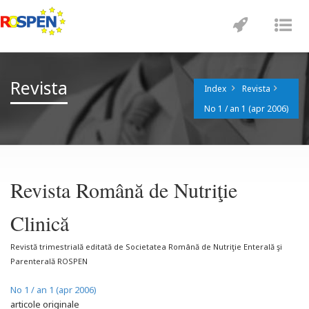
Toggle
Tog
navigatio
nav
Revista
Index
Revista
No 1 / an 1 (apr 2006)
Revista Română de Nutriţie
Clinică
Revistă trimestrială editată de Societatea Română de Nutriţie Enterală şi
Parenterală ROSPEN
No 1 / an 1 (apr 2006)
articole originale