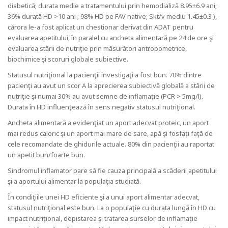
diabetică; durata medie a tratamentului prin hemodializă 8.95±6.9 ani;
36% durată HD >10 ani ; 98% HD pe FAV native; Skt/v mediu 1.45±0.3 ),
cărora le-a fost aplicat un chestionar derivat din ADAT pentru
evaluarea apetitului, în paralel cu ancheta alimentară pe 24 de ore şi
evaluarea stării de nutriţie prin măsurători antropometrice,
biochimice şi scoruri globale subiective.
Statusul nutriţional la pacienţii investigaţi a fost bun. 70% dintre
pacienţi au avut un scor A la aprecierea subiectivă globală a stării de
nutriţie şi numai 30% au avut semne de inflamaţie (PCR > 5mg/l).
Durata în HD influenţează în sens negativ statusul nutriţional.
Ancheta alimentară a evidenţiat un aport adecvat proteic, un aport
mai redus caloric şi un aport mai mare de sare, apă şi fosfaţi faţă de
cele recomandate de ghidurile actuale. 80% din pacienţii au raportat
un apetit bun/foarte bun.
Sindromul inflamator pare să fie cauza principală a scăderii apetitului
şi a aportului alimentar la populaţia studiată.
În condiţiile unei HD eficiente şi a unui aport alimentar adecvat,
statusul nutriţional este bun. La o populaţie cu durata lungă în HD cu
impact nutriţional, depistarea şi tratarea surselor de inflamaţie