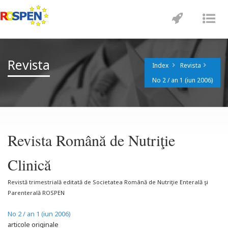
Toggle
Tog
navigatio
nav
Revista
Index
Revista
No 2 / an 1 (iun 2006)
Revista Română de Nutriţie
Clinică
Revistă trimestrială editată de Societatea Română de Nutriţie Enterală şi
Parenterală ROSPEN
No 2 / an 1 (iun 2006)
articole originale