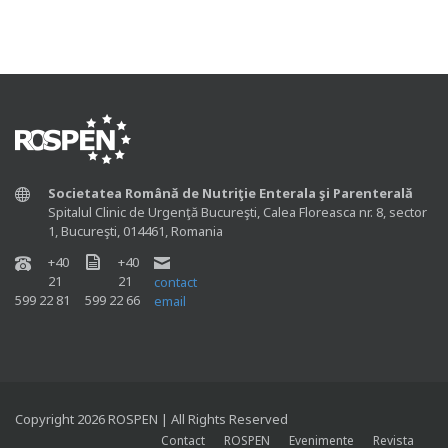
Societatea Română de Nutriţie Enterala şi Parenterală
Spitalul Clinic de Urgenţă Bucureşti, Calea Floreasca nr. 8, sector
1, Bucureşti, 014461, Romania
+40
+40
21
21
contact
599 22 81
599 22 66
email
Copyright 2026 ROSPEN | All Rights Reserved
Contact
ROSPEN
Evenimente
Revista