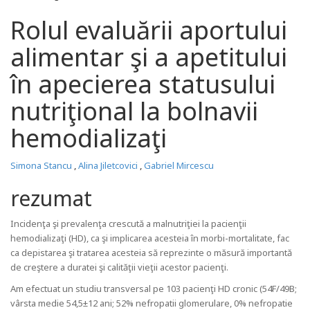
Rolul evaluării aportului
alimentar şi a apetitului
în apecierea statusului
nutriţional la bolnavii
hemodializaţi
Simona Stancu
,
Alina Jiletcovici
,
Gabriel Mircescu
rezumat
Incidenţa şi prevalenţa crescută a malnutriţiei la pacienţii
hemodializaţi (HD), ca şi implicarea acesteia în morbi-mortalitate, fac
ca depistarea şi tratarea acesteia să reprezinte o măsură importantă
de creştere a duratei şi calităţii vieţii acestor pacienţi.
Am efectuat un studiu transversal pe 103 pacienţi HD cronic (54F/49B;
vârsta medie 54,5±12 ani; 52% nefropatii glomerulare, 0% nefropatie