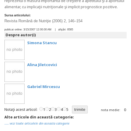
reprezintă o măsură importantă de creştere a apetitului şi a aportului
alimentar, cu implicaţii nutriţionale şi implicit prognostice pozitive.
Sursa articolului:
Revista Română de Nutriţie (2006) 2, 146–154
publicat online:
3/15/2007 12:00:00 AM
| afişări:
8585
Despre autor(i)
Simona Stancu
Alina Jiletcovici
Gabriel Mircescu
Notaţi acest articol:
1
2
3
4
5
0
nota medie:
Alte articole din această categorie:
.....
vezi toate articolele din aceasta categorie