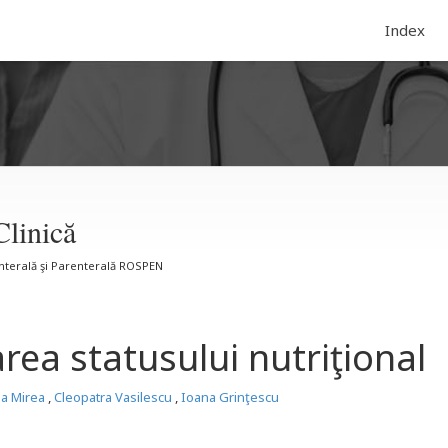
Index
Clinică
Enterală şi Parenterală ROSPEN
rea statusului nutriţional
na Mirea
,
Cleopatra Vasilescu
,
Ioana Grinţescu