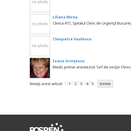
Liliana Mirea
Clinica ATI, Spitalul Clinic de Urgenţă Bucureş
Cleopatra Vasilescu
Ioana Grinţescu
Medic primar anestezist; Sef de secţie Clinic
Notaţi acest articol:
1
2
3
4
5