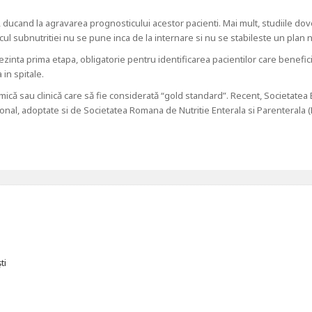
ti, ducand la agravarea prognosticului acestor pacienti. Mai mult, studiile do
icul subnutritiei nu se pune inca de la internare si nu se stabileste un plan n
ezinta prima etapa, obligatorie pentru identificarea pacientilor care benefici
 in spitale.
icǎ sau clinicǎ care sǎ fie consideratǎ “gold standard”. Recent, Societatea 
ional, adoptate si de Societatea Romana de Nutritie Enterala si Parenterala
ti