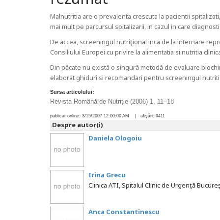
Malnutritia are o prevalenta crescuta la pacientii spitaliza
mai mult pe parcursul spitalizarii, in cazul in care diagnost
De accea, screeningul nutriţional inca de la internare repr
Consiliului Europei cu privire la alimentatia si nutritia clinica
Din pǎcate nu existǎ o singurǎ metodǎ de evaluare biochim
elaborat ghiduri si recomandari pentru screeningul nutrit
Sursa articolului:
Revista Română de Nutriţie (2006) 1, 11–18
publicat online:
3/15/2007 12:00:00 AM
| afişări:
9411
Despre autor(i)
Daniela Ologoiu
Irina Grecu
Clinica ATI, Spitalul Clinic de Urgenţă Bucureş
Anca Constantinescu