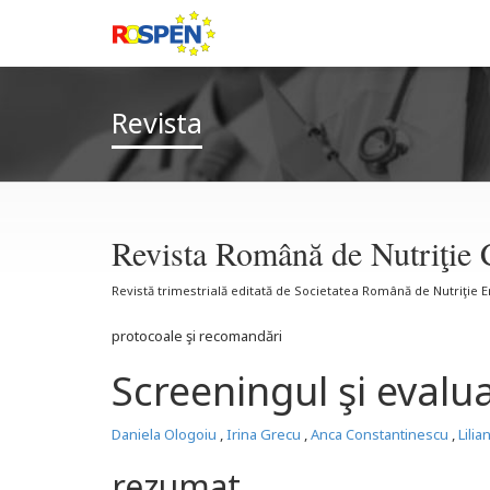
Revista
Revista Română de Nutriţie 
Revistă trimestrială editată de Societatea Română de Nutriţie 
protocoale şi recomandări
Screeningul şi evalua
Daniela Ologoiu
,
Irina Grecu
,
Anca Constantinescu
,
Lilia
rezumat