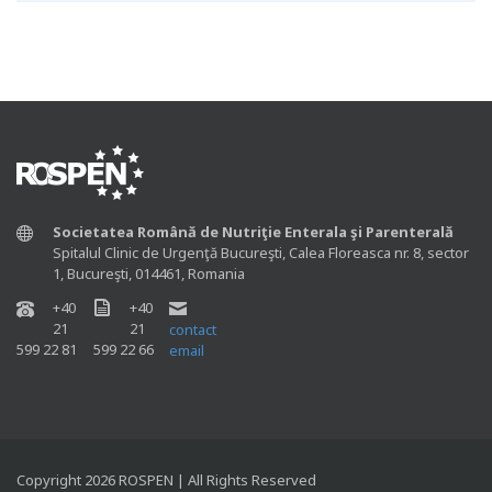
Societatea Română de Nutriţie Enterala şi Parenterală
Spitalul Clinic de Urgenţă Bucureşti, Calea Floreasca nr. 8, sector
1, Bucureşti, 014461, Romania
+40
+40
21
21
contact
599 22 81
599 22 66
email
Copyright 2026 ROSPEN | All Rights Reserved