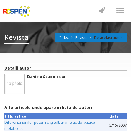
Toggle
Tog
navigatio
nav
Revista
De acelasi autor
Index
Revista
Detalii autor
Daniela Studnicska
Alte articole unde apare in lista de autori
titlu articol
data
Diferenta ionilor puternici şi tulburarile acido-bazice
3/15/2007
metabolice