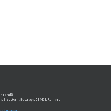
enterală
nr. 8, sector 1, Bucureşti, 014461, Romania
contact email