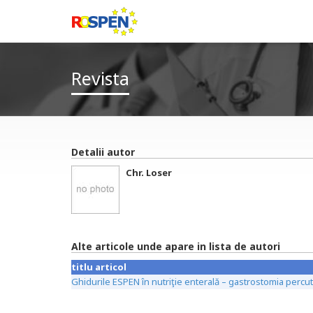
Revista
Detalii autor
Chr. Loser
Alte articole unde apare in lista de autori
titlu articol
Ghidurile ESPEN în nutriţie enterală – gastrostomia perc