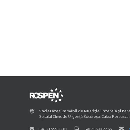
Societatea Română de Nutriţie Enterala şi Par
Spitalul Clinic de Urgenţă Bucureşti, Calea Floreasca 
+40 21 599 22 81
+40 21 599 22 66