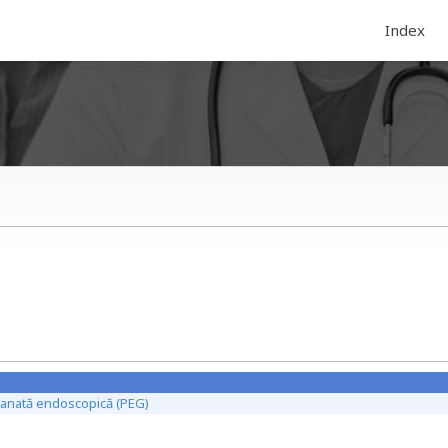
Index
utanată endoscopică (PEG)