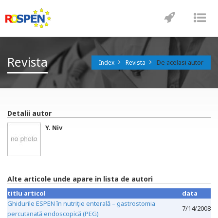
Toggle
Tog
navigatio
nav
Revista
De acelasi autor
Index
Revista
Detalii autor
Y. Niv
Alte articole unde apare in lista de autori
titlu articol
data
Ghidurile ESPEN în nutriţie enterală – gastrostomia
7/14/2008
percutanată endoscopică (PEG)