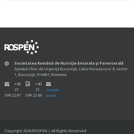
Societatea Română de Nutriţie Enterala şi Parenterală
Spitalul Clinic de Urgenţă Bucureşti, Calea Floreasca nr. 8, sector
1, Bucureşti, 014461, Romania
+40
+40
21
21
contact
599 22 81
599 22 66
email
Copyright 2026 ROSPEN | All Rights Reserved