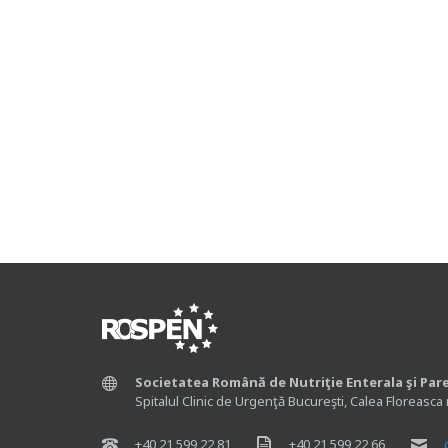
Societatea Română de Nutriţie Enterala şi Par
Spitalul Clinic de Urgenţă Bucureşti, Calea Floreasca 
+40 21 599 22 81
+40 21 599 22 66