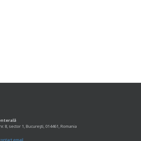
enterală
nr. 8, sector 1, Bucureşti, 014461, Romania
contact email