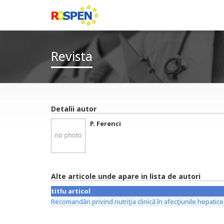
Revista
Detalii autor
P. Ferenci
Alte articole unde apare in lista de autori
titlu articol
Recomandări privind nutriţia clinică în afecţiunile hepatice