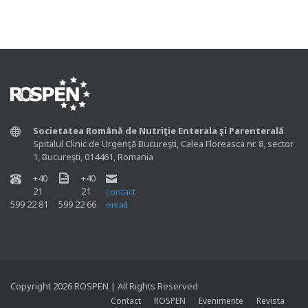
Societatea Română de Nutriţie Enterala şi Parenterală
Spitalul Clinic de Urgenţă Bucureşti, Calea Floreasca nr. 8, sector
1, Bucureşti, 014461, Romania
+40
+40
21
21
contact
599 22 81
599 22 66
email
Copyright 2026 ROSPEN | All Rights Reserved
Contact
ROSPEN
Evenimente
Revista