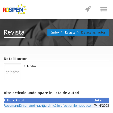
Toggle
Tog
navigatio
nav
Revista
De acelasi autor
Index
Revista
Detalii autor
E. Holm
Alte articole unde apare in lista de autori
titlu articol
data
Recomandări privind nutriţia clinică în afecţiunile hepatice
7/14/2008