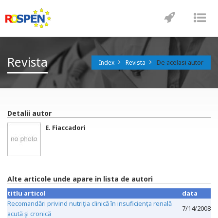
Toggle
Tog
navigatio
nav
Revista
De acelasi autor
Index
Revista
Detalii autor
E. Fiaccadori
Alte articole unde apare in lista de autori
titlu articol
data
Recomandări privind nutriţia clinică în insuficienţa renală
7/14/2008
acută şi cronică