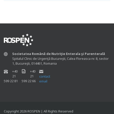
Societatea Română de Nutriţie Enterala şi Parenterală
Spitalul Clinic de Urgenţă Bucureşti, Calea Floreasca nr. 8, sector
1, Bucureşti, 014461, Romania
+40
+40
21
21
contact
599 22 81
599 22 66
email
Copyright 2026 ROSPEN | All Rights Reserved