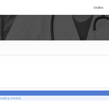
Index
cută şi cronică