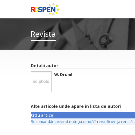
Revista
Detalii autor
W. Druml
Alte articole unde apare in lista de autori
titlu articol
Recomandări privind nutriţia clinică în insuficienţa renală a