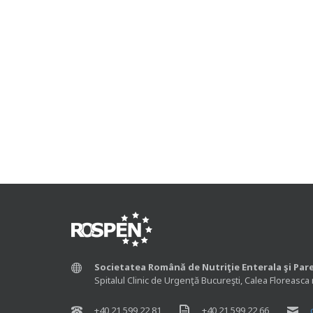
Societatea Română de Nutriţie Enterala şi Par
Spitalul Clinic de Urgenţă Bucureşti, Calea Floreasca 
+40 21 599 22 81
+40 21 599 22 66