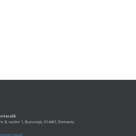
enterală
nr. 8, sector 1, Bucureşti, 014461, Romania
contact email