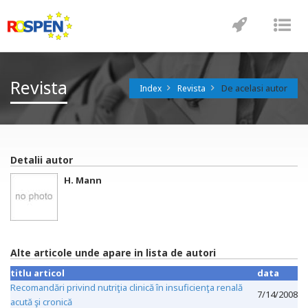
Toggle
Tog
navigatio
nav
Revista
De acelasi autor
Index
Revista
Detalii autor
H. Mann
Alte articole unde apare in lista de autori
titlu articol
data
Recomandări privind nutriţia clinică în insuficienţa renală
7/14/2008
acută şi cronică