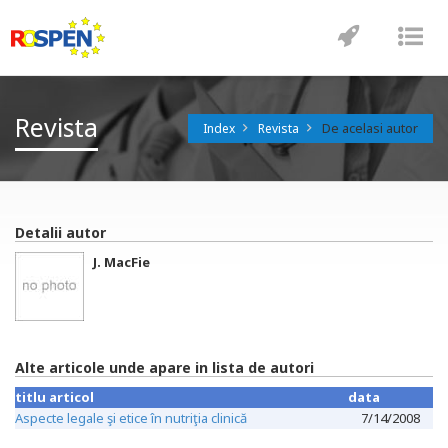
Toggle
Tog
navigatio
nav
Revista
De acelasi autor
Index
Revista
Detalii autor
J. MacFie
Alte articole unde apare in lista de autori
titlu articol
data
Aspecte legale şi etice în nutriţia clinică
7/14/2008