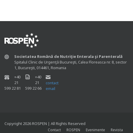
Societatea Română de Nutriţie Enterala şi Parenterală
Spitalul Clinic de Urgenţă Bucureşti, Calea Floreasca nr. 8, sector
1, Bucureşti, 014461, Romania
+40
+40
21
21
contact
599 22 81
599 22 66
email
Copyright 2026 ROSPEN | All Rights Reserved
Contact
ROSPEN
Evenimente
Revista