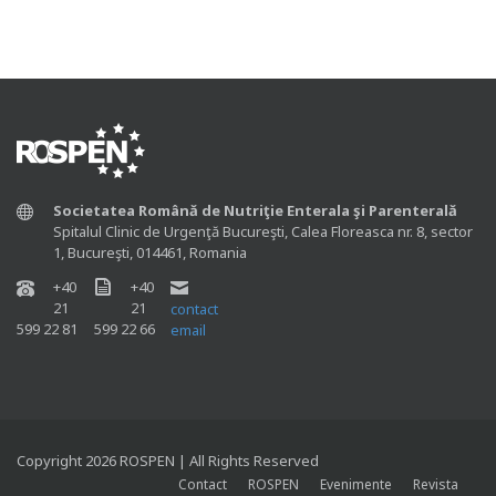
Societatea Română de Nutriţie Enterala şi Parenterală
Spitalul Clinic de Urgenţă Bucureşti, Calea Floreasca nr. 8, sector
1, Bucureşti, 014461, Romania
+40
+40
21
21
contact
599 22 81
599 22 66
email
Copyright 2026 ROSPEN | All Rights Reserved
Contact
ROSPEN
Evenimente
Revista