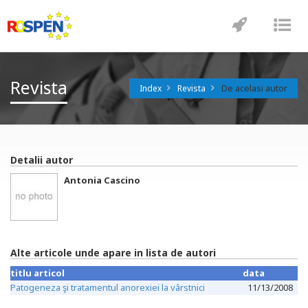
Toggle
Tog
navigatio
nav
Revista
De acelasi autor
Index
Revista
Detalii autor
Antonia Cascino
Alte articole unde apare in lista de autori
titlu articol
data
Patogeneza şi tratamentul anorexiei la vârstnici
11/13/2008