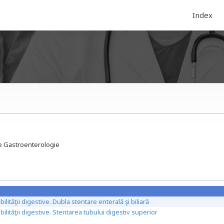
Index
 de Gastroenterologie
lităţii digestive. Dubla stentare enterală şi biliară
ilităţii digestive. Stentarea tubului digestiv superior