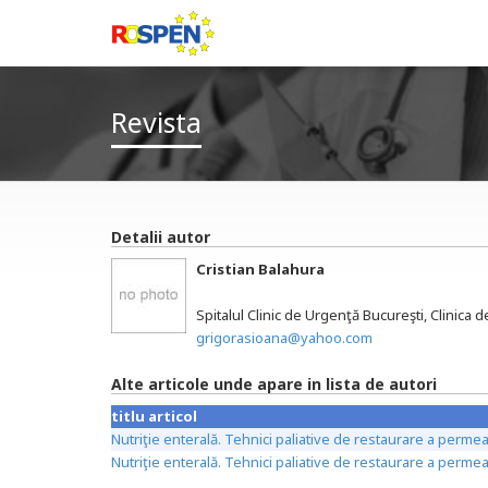
Revista
Detalii autor
Cristian Balahura
Spitalul Clinic de Urgenţă Bucureşti, Clinica
grigorasioana@yahoo.com
Alte articole unde apare in lista de autori
titlu articol
Nutriţie enterală. Tehnici paliative de restaurare a permeabi
Nutriţie enterală. Tehnici paliative de restaurare a permeab