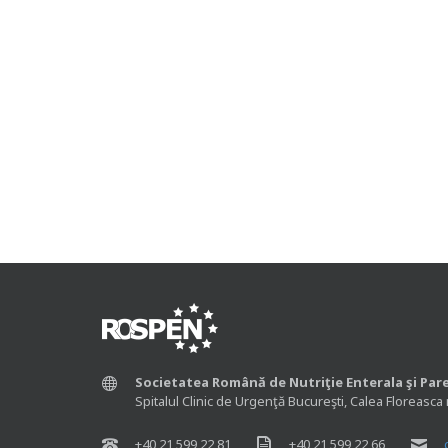
Societatea Română de Nutriţie Enterala şi Par
Spitalul Clinic de Urgenţă Bucureşti, Calea Floreasca 
+40 21 599 22 81
+40 21 599 22 66