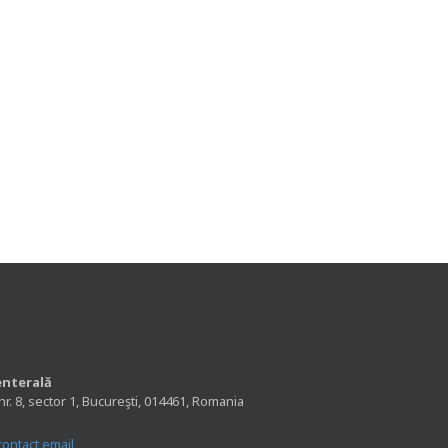
enterală
nr. 8, sector 1, Bucureşti, 014461, Romania
contact email