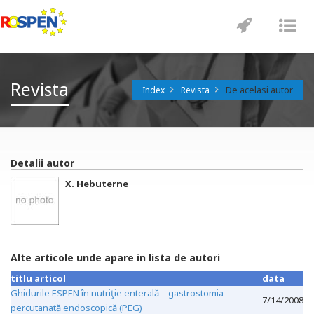
Toggle
Tog
navigatio
nav
Revista
De acelasi autor
Index
Revista
Detalii autor
X. Hebuterne
Alte articole unde apare in lista de autori
titlu articol
data
Ghidurile ESPEN în nutriţie enterală – gastrostomia
7/14/2008
percutanată endoscopică (PEG)