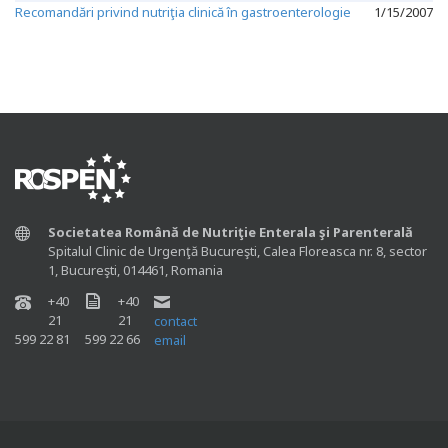
Recomandări privind nutriţia clinică în gastroenterologie
1/15/2007
Societatea Română de Nutriţie Enterala şi Parenterală
Spitalul Clinic de Urgenţă Bucureşti, Calea Floreasca nr. 8, sector
1, Bucureşti, 014461, Romania
+40
+40
21
21
contact
599 22 81
599 22 66
email