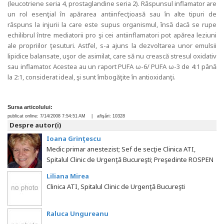
(leucotriene seria 4, prostaglandine seria 2). Răspunsul inflamator are
un rol esenţial în apărarea antiinfecţioasă sau în alte tipuri de
răspuns la injurii la care este supus organismul, însă dacă se rupe
echilibrul între mediatorii pro şi cei antiinflamatori pot apărea leziuni
ale propriilor ţesuturi. Astfel, s-a ajuns la dezvoltarea unor emulsii
lipidice balansate, uşor de asimilat, care să nu crească stresul oxidativ
sau inflamator. Acestea au un raport PUFA ω-6/ PUFA ω-3 de 4:1 până
la 2:1, considerat ideal, şi sunt îmbogăţite în antioxidanţi.
Sursa articolului:
publicat online:
7/14/2008 7:54:51 AM
| afişări:
10328
Despre autor(i)
Ioana Grinţescu
Medic primar anestezist; Sef de secţie Clinica ATI,
Spitalul Clinic de Urgenţă Bucureşti; Preşedinte ROSPEN
Liliana Mirea
Clinica ATI, Spitalul Clinic de Urgenţă Bucureşti
Raluca Ungureanu