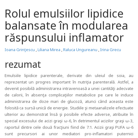
Rolul emulsiilor lipidice
balansate în modularea
răspunsului inflamator
Ioana Grinţescu
,
Liliana Mirea
,
Raluca Ungureanu
,
Irina Grecu
rezumat
Emulsiile lipidice parenterale, derivate din uleiul de soia, au
reprezentat un progres important în nutriţia parenterală. Astfel, a
devenit posibilă administrarea intravenoasă a unei cantităţi adecvate
de calorii, în absenţa complicaţiilor metabolice pe care le induce
administrarea de doze mari de glucoză, atunci când aceasta este
folosită ca sursă unică de energie. Studiile şi metaanalizele efectuate
ulterior au demonstrat însă şi posibile efecte adverse, atribuite în
special excesului de acizi graşi ω-6, în detrimentul acizilor graşi ω-3,
raportul dintre cele două fracţiuni fiind de 7:1. Acizii graşi PUFA ω-6
sunt precursori ai unor mediatori pro-inflamatori puternici