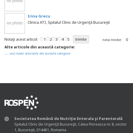
Irina Grecu
Clinica ATI, Spitalul Clinic de Urgenţă Bucureşti
Notaţi acest articol:
1
2
3
4
5
0
nota medie:
Alte articole din această categorie:
.....
vezi toate articolele din aceasta categorie
Societatea Română de Nutriţie Enterala şi Parenterală
Spitalul Clinic de Urgenţă Bucureşti, Calea Floreasca nr. 8, sector
1, Bucureşti, 014461, Romania