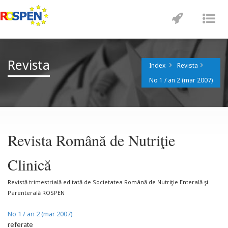
Toggle
Tog
navigatio
nav
Revista
Index
Revista
No 1 / an 2 (mar 2007)
Revista Română de Nutriţie
Clinică
Revistă trimestrială editată de Societatea Română de Nutriţie Enterală şi
Parenterală ROSPEN
No 1 / an 2 (mar 2007)
referate