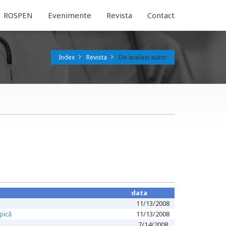
ROSPEN
Evenimente
Revista
Contact
De acelasi autor
Index
Revista
data
11/13/2008
pică
11/13/2008
7/14/2008