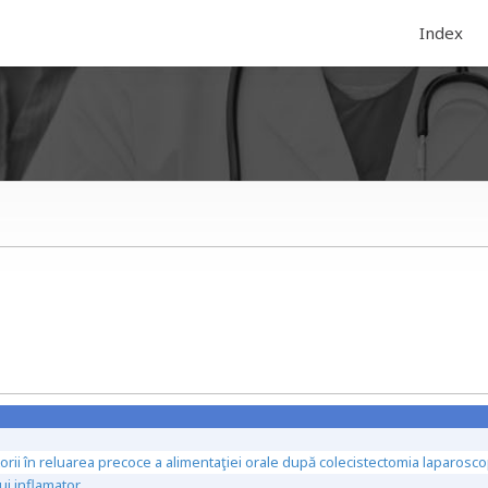
Index
torii în reluarea precoce a alimentaţiei orale după colecistectomia laparosco
ui inflamator