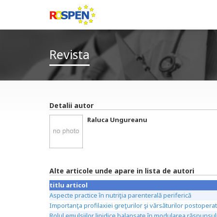
Revista
Detalii autor
Raluca Ungureanu
Alte articole unde apare in lista de autori
titlu articol
Aspecte practice în nutriţia parenterală periferică
Importanţa profilaxiei greţurilor şi vărsăturilor postopera
Rolul emulsiilor lipidice balansate în modularea răspunsul