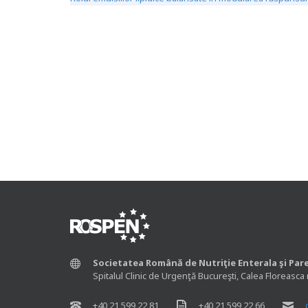
Societatea Română de Nutriţie Enterala şi Par
Spitalul Clinic de Urgenţă Bucureşti, Calea Floreasca 
+40 21 599 22 81
+40 21 599 22 66