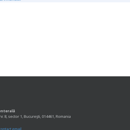
enterală
nr. 8, sector 1, Bucureşti, 014461, Romania
contact email