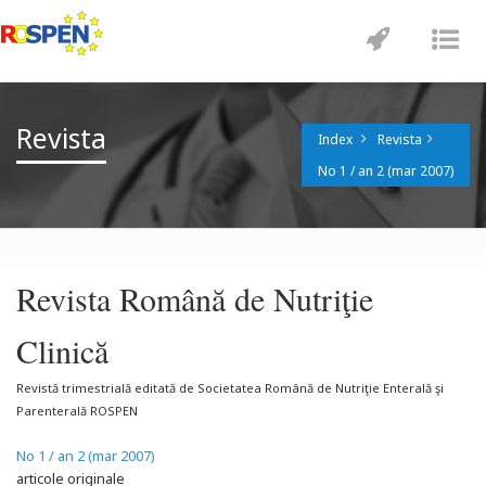
Toggle
Tog
navigatio
nav
Revista
Index
Revista
No 1 / an 2 (mar 2007)
Revista Română de Nutriţie
Clinică
Revistă trimestrială editată de Societatea Română de Nutriţie Enterală şi
Parenterală ROSPEN
No 1 / an 2 (mar 2007)
articole originale