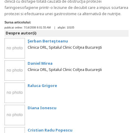
clinică cu disfagie totală cauzată de obstrucţia protezei
faringoesofagiene printr-o leziune de decubit care a impus scurtarea
protezei si efectuarea unei gastrostome ca alternativă de nutriţie.
Sursa articolului:
publicat online:
7/14/2008 8:01:55 AM
| afişări:
10105
Despre autor(i)
Şerban Berteşteanu
Clinica ORL, Spitalul Clinic Colţea Bucureşti
Daniel Mirea
Clinica ORL, Spitalul Clinic Colţea Bucureşti
Raluca Grigore
Diana Ionescu
Cristian Radu Popescu