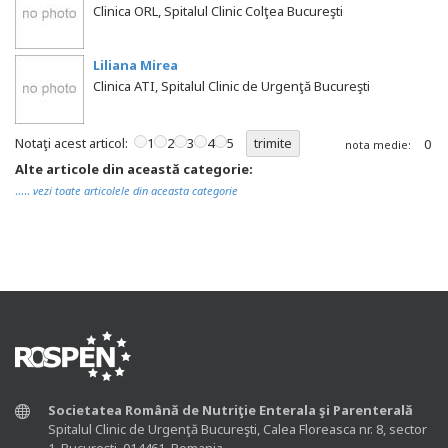
Clinica ORL, Spitalul Clinic Colţea Bucureşti
Liliana Mirea
Clinica ATI, Spitalul Clinic de Urgenţă Bucureşti
Notaţi acest articol:
1
2
3
4
5
0
nota medie:
Alte articole din această categorie:
.....
vezi toate articolele din aceasta categorie
Societatea Română de Nutriţie Enterala şi Parenterală
Spitalul Clinic de Urgenţă Bucureşti, Calea Floreasca nr. 8, sector