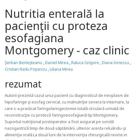
Nutritia enterală la
pacienţii cu proteza
esofagiana
Montgomery - caz clinic
Şerban Berteşteanu
,
Daniel Mirea
,
Raluca Grigore
,
Diana Ionescu
,
Cristian Radu Popescu
,
Liliana Mirea
rezumat
Autorii prezintă cazul unui pacient cu diagnosticul de neoplasm de
hipofaringe şi esofag cervical, cu malnutriţie severa la internare, la
care s-a practicat faringolaringectomie totală circulară urmată de
reconstrucţie cu proteză faringoesofagiană tip Montgomery.
Suportul nutriţional postoperator a fost asigurat pe sondă
nazogastrică timp de două săptămâni, ulterior acesta reluându-şi
alimenţia orală.La două luni de la intervenţia chirurgicală revine in