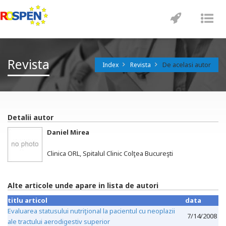
Toggle
Tog
navigatio
nav
Revista
De acelasi autor
Index
Revista
Detalii autor
Daniel Mirea
Clinica ORL, Spitalul Clinic Colţea Bucureşti
Alte articole unde apare in lista de autori
titlu articol
data
Evaluarea statusului nutriţional la pacientul cu neoplazii
7/14/2008
ale tractului aerodigestiv superior