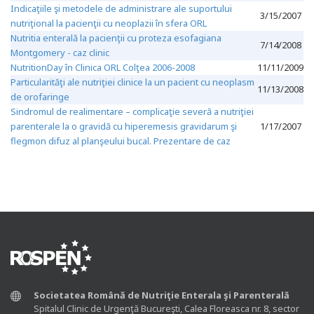
Indicaţiile şi metodele de administrare ale suportului
3/15/2007
nutriţional la pacienţii cu neoplazii în sfera ORL
Nutritia enterală la pacienţii cu proteza esofagiana
7/14/2008
Montgomery - caz clinic
NutritionDay în Clinica ORL Colţea 2006-2008
11/11/2009
Particularităţi ale nutriţiei clinice la un pacient cu neoplasm
11/13/2008
de orofaringe
Sindromul de realimentare – complicaţie severă a nutriţiei
parenterale la o gravidă cu hiperemesis gravidarum şi
1/17/2007
flegmon difuz al planşeului bucal. Prezentare de caz
Societatea Română de Nutriţie Enterala şi Parenterală
Spitalul Clinic de Urgenţă Bucureşti, Calea Floreasca nr. 8, sector