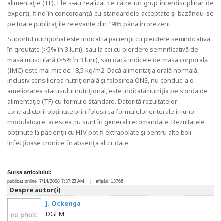
alimentaţie (TF). Ele s-au realizat de către un grup interdisciplinar de
experţi, fiind în concordanţă cu standardele acceptate şi bazându-se
pe toate publicaţiile relevante din 1985 pâna în prezent.
Suportul nutriţional este indicat la pacienţii cu pierdere semnificativă
în greutate (>5% în 3 luni), sau la cei cu pierdere semnificativă de
masă musculară (>5% în 3 luni), sau dacă indicele de masa corporală
(IMC) este mai mic de 18,5 kg/m2. Dacă alimentaţia oralǎ normalǎ,
inclusiv consilierea nutriţională şi folosirea ONS, nu conduc la o
ameliorarea statusului nutriţional, este indicată nutriţia pe sonda de
alimentaţie (TF) cu formule standard. Datorită rezultatelor
contradictorii obţinute prin folosirea formulelor enterale imuno-
modulatoare, acestea nu sunt în general recomandate. Rezultatele
obţinute la pacienţii cu HIV pot fi extrapolate şi pentru alte boli
infecţioase cronice, în absenţa altor date.
Sursa articolului:
publicat online:
7/14/2008 7:37:23 AM
| afişări:
13766
Despre autor(i)
J. Ockenga
DGEM