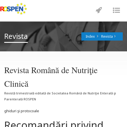
Toggle
Tog
navigatio
nav
Revista
Index
Revista
Revista Română de Nutriţie
Clinică
Revistă trimestrială editată de Societatea Română de Nutriţie Enterală şi
Parenterală ROSPEN
ghiduri şi protocoale
Recomandări privind