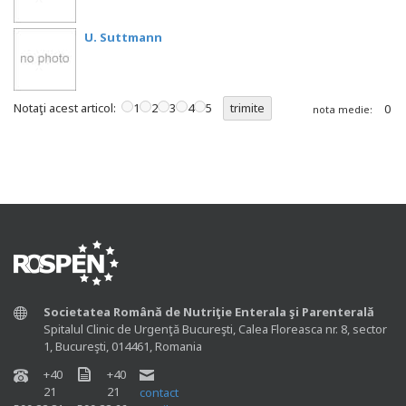
U. Suttmann
Notaţi acest articol:
1
2
3
4
5
0
nota medie:
Societatea Română de Nutriţie Enterala şi Parenterală
Spitalul Clinic de Urgenţă Bucureşti, Calea Floreasca nr. 8, sector
1, Bucureşti, 014461, Romania
+40
+40
21
21
contact