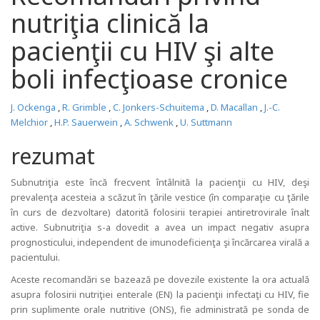
nutriţia clinică la
pacienţii cu HIV şi alte
boli infecţioase cronice
J. Ockenga
,
R. Grimble
,
C. Jonkers-Schuitema
,
D. Macallan
,
J.-C.
Melchior
,
H.P. Sauerwein
,
A. Schwenk
,
U. Suttmann
rezumat
Subnutriţia este încă frecvent întâlnită la pacienţii cu HIV, deşi
prevalenţa acesteia a scăzut în ţările vestice (în comparaţie cu ţările
în curs de dezvoltare) datorită folosirii terapiei antiretrovirale înalt
active. Subnutriţia s-a dovedit a avea un impact negativ asupra
prognosticului, independent de imunodeficienţa şi încărcarea virală a
pacientului.
Aceste recomandări se bazează pe dovezile existente la ora actuală
asupra folosirii nutriţiei enterale (EN) la pacienţii infectaţi cu HIV, fie
prin suplimente orale nutritive (ONS), fie administrată pe sonda de