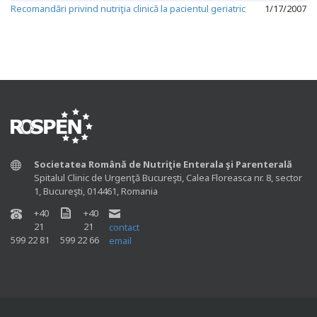
Recomandări privind nutriţia clinică la pacientul geriatric
1/17/2007
Societatea Română de Nutriţie Enterala şi Parenterală
Spitalul Clinic de Urgenţă Bucureşti, Calea Floreasca nr. 8, sector
1, Bucureşti, 014461, Romania
+40
+40
21
21
contact
599 22 81
599 22 66
email