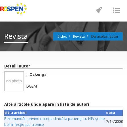
Toggle
Tog
navigatio
nav
Revista
De acelasi autor
Index
Revista
Detalii autor
J. Ockenga
DGEM
Alte articole unde apare in lista de autori
titlu articol
data
Recomandări privind nutriţia clinică la pacienţii cu HIV şi alte
7/14/2008
boli infecţioase cronice